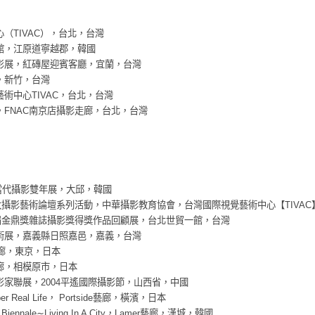
心（TIVAC），台北，台灣
物館，江原道寧越郡，韓國
色影展，紅磚屋迎賓客廳，宜蘭，台灣
間，新竹，台灣
藝術中心TIVAC，台北，台灣
】，FNAC南京店攝影走廊，台北，台灣
8大邱當代攝影雙年展，大邱，韓國
太攝影藝術論壇系列活動，中華攝影教育協會，台灣國際視覺藝術中心【TIVA
歷屆金鼎獎雜誌攝影獎得獎作品回顧展，台北世貿一館，台灣
藝術展，嘉義縣日照嘉邑，嘉義，台灣
藝廊，東京，日本
藝廊，相模原市，日本
攝影家聯展，2004平遙國際攝影節，山西省，中國
 Real Life， Portside藝廊，橫濱，日本
Biennale∼Living In A City，Lamer藝廊，漢城，韓國