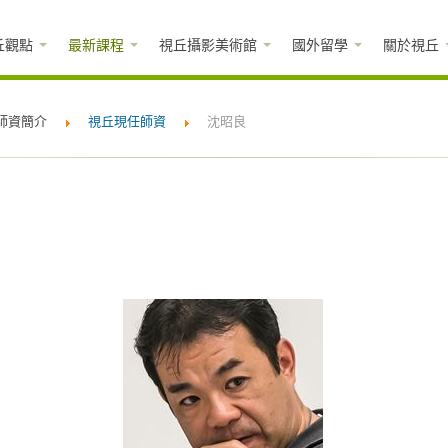
丘觀點
最新課程
視丘攝影美術館
國外留學
關於視丘
師資簡介
視丘現任師資
沈昭良