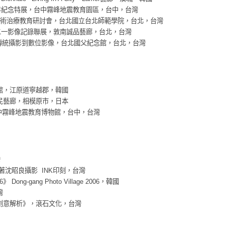
週年紀念特展，台中霧峰地震教育園區，台中，台灣
際藝術治療教育研討會，台北國立台北師範學院，台北，台灣
九二一影像記錄聯展，敦南誠品藝廊，台北，台灣
從傳統攝影到數位影像，台北國父紀念館，台北，台灣
物館，江原道寧越郡，韓國
市民藝廊，相模原市，日本
台中霧峰地震教育博物館，台中，台灣
灣
良著沈昭良攝影 INK印刻，台灣
006》 Dong-gang Photo Village 2006，韓國
灣
品牌創意解析》，滾石文化，台灣