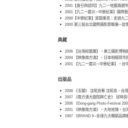
2001【身分與認同】九二一地震兩
2001【九二一震災∼中寮紀事】國
2000【中寮紀事】家園重見：走過
2000 第三屆台北國際攝影節聯展∼
典藏
2006 【台灣綜藝團】，東江攝影博
2004 【映像南方澳】，日本相模原
2001 【九二一震災∼中寮紀事】，
出版品
2008 《玉蘭》 沈昭良著 沈昭良，台
2007 《南方澳大戲院興亡史》 邱坤
2006 《Dong-gang Photo Festival 2
2001 《映像南方澳》，大地地理，台
1997 《BRAND 9─全球九大暢銷