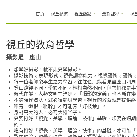
首頁
視丘頻道
視丘觀點
最新課程
視
視丘的教育哲學
攝影是一座山
想學好攝影，就不能只學攝影。
攝影技術 < 表現形式 < 視覺讀寫能力 < 視覺藝術 < 藝
每一位老師窮畢生之力學習，往往也只能看見整座山四周
登山路徑不同、季節不同，林相自然不同，但它們都是事
時代在變、人類文明在進步，「攝影的定義」也不斷在變
不被時代淘汰，就必須終身學習。視丘的教育就是提供終
唯有「盤根、粗幹」才可能有「好枝葉」。
身材高大的人，必有大腳丫子。
只要打好「視覺、美學、理論、技術」基礎，想要在短期
的。
唯有打好「視覺、美學、理論、技術」的基礎，才可能「
影像理論、視覺心理學、藝術史、攝影史、平面編輯、素